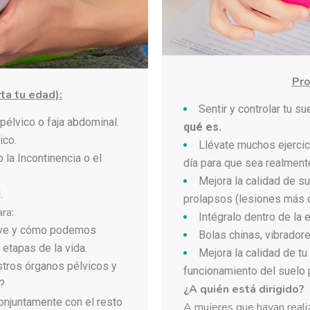
Pro
ta tu edad):
Sentir y controlar tu su
élvico o faja abdominal.
qué es.
ico.
Llévate muchos ejercic
la Incontinencia o el
día para que sea realmente
Mejora la calidad de sus
.
prolapsos (lesiones más 
ara:
Intégralo dentro de la 
eve y cómo podemos
Bolas chinas, vibrador
 etapas de la vida.
Mejora la calidad de t
stros órganos pélvicos y
funcionamiento del suelo 
í?
¿A quién está dirigido?
o conjuntamente con el resto
A mujeres que hayan realiz