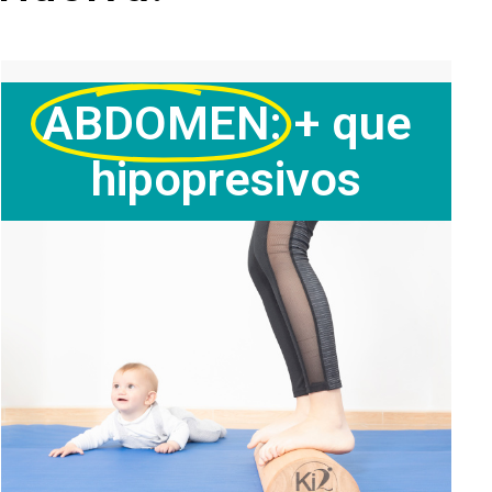
ABDOMEN:
+ que
hipopresivos