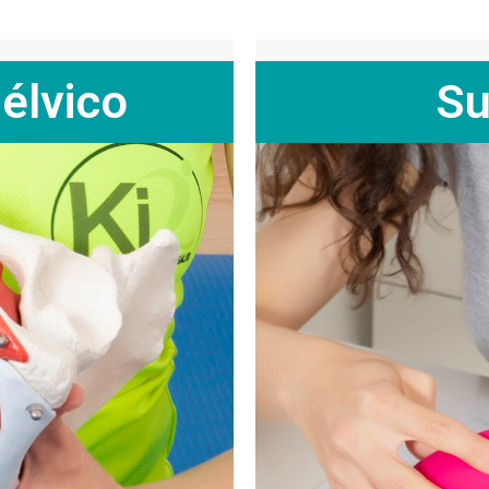
élvico
Su