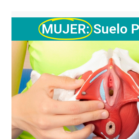
MUJER:
Suelo P