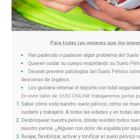
Para todas las mujeres que (no impor
Han padecido o padecen algún problema del Suelo p
Quieren cuidar su cuerpo respetando su Suelo Pélv
Desean prevenir patologías del Suelo Pélvico como 
descenso de órganos.
Les gustaría retomar el deporte con total seguridad
En este taller de 1h30 ONLINE trabajaremos juntas p
Saber cómo está nuestro suelo pélvico, cómo se mu
cuidarlo y trabajarlo. A todas las edades y en todas las
Desbloquear nuestra pelvis, dónde residen todos nue
nuestro periné. ¿Alguien con dolor de espalda por aqu
Relajar, flexibilizar, activar y tonificar el suelo pélvic