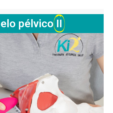
elo pélvico
II