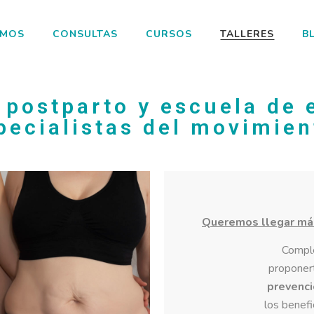
OMOS
CONSULTAS
CURSOS
TALLERES
B
 postparto y escuela de 
pecialistas del movimien
Queremos llegar más 
Comple
propone
prevenci
los benefi