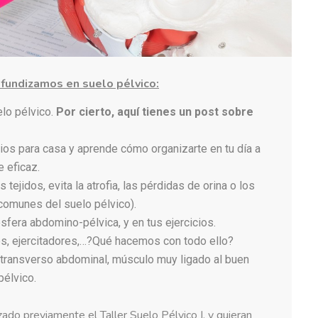
fundizamos en suelo pélvico:
elo pélvico.
Por cierto, aquí tienes un post sobre
ios para casa y aprende cómo organizarte en tu día a
 eficaz.
 tejidos, evita la atrofia, las pérdidas de orina o los
comunes del suelo pélvico).
esfera abdomino-pélvica, y en tus ejercicios.
es, ejercitadores,…?Qué hacemos con todo ello?
u transverso abdominal, músculo muy ligado al buen
pélvico.
ado previamente el Taller Suelo Pélvico I, y quieran