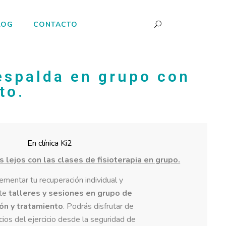
LOG
CONTACTO
espalda en grupo con
to.
En clínica Ki2
lejos con las clases de fisioterapia en grupo.
mentar tu recuperación individual y
rte
talleres y sesiones en grupo de
ón y tratamiento
. Podrás disfrutar de
cios del ejercicio desde la seguridad de