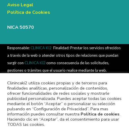
Aviso Legal
Política de Cookies
NICA 50570
Responsable:
CLINICA KI2
.
Finalidad: Prestar los servicios ofrecidos
a través de la web o atender otros tipos de relaciones que puedan
surgir con
CLINICA KI2
como consecuencia de las solicitudes,
gestiones o trámites que el usuario realice mediante la web.
Legitimación: Consentimiento del interesado según lo dispuesto en
Clinincaki2 utiliza cookies propias y de terceros para
el Reglamento (UE) 2016/679 y la LOPDGDD 3/2018.
finalidades analíticas, personalización de contenidos,
ofrecer funcionalidades de redes sociales y mostrarle
Destinatarios: Fichero interno automatizado de
CLINICA KI2
y
publicidad personalizada. Puedes aceptar todas las cookies
terceros para el desarrollo, mantenimiento y control de la relación
mediante el botón “Aceptar” o personalizar su selección
jurídica que se establezca cuando exista autorización legal por el
pulsando en “Configuración de Privacidad”. Para mas
información puedes consultar nuestra
Política de cookies
.
usuario para hacerlo. Derechos: Acceso, rectificación, cesión,
Haciendo clic en “Aceptar”, da el consentimiento para usar
oposición y derecho al olvido. Información adicional: Puede obtener
TODAS las cookies.