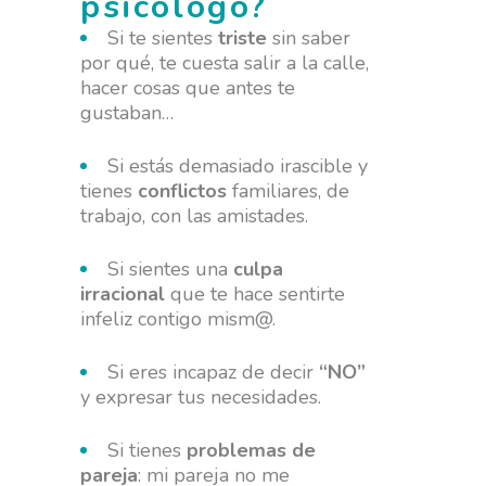
psicólogo?
Si te sientes
triste
sin saber
por qué, te cuesta salir a la calle,
hacer cosas que antes te
gustaban…
Si estás demasiado irascible y
tienes
conflictos
familiares, de
trabajo, con las amistades.
Si sientes una
culpa
irracional
que te hace sentirte
infeliz contigo mism@.
Si eres incapaz de decir
“NO”
y expresar tus necesidades.
Si tienes
problemas de
pareja
: mi pareja no me