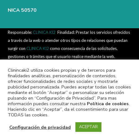
NICA 50570
Responsable:
CLINICA KI2
.
Finalidad: Prestar los servicios ofrecidos
a través de la web o atender otros tipos de relaciones que puedan
surgir con
CLINICA KI2
como consecuencia de las solicitudes,
gestiones o trámites que el usuario realice mediante la web.
Legitimación: Consentimiento del interesado según lo dispuesto en
Clinincaki2 utiliza cookies propias y de terceros para
el Reglamento (UE) 2016/679 y la LOPDGDD 3/2018.
finalidades analíticas, personalización de contenidos,
Destinatarios: Fichero interno automatizado de
ofrecer funcionalidades de redes sociales y mostrarle
CLINICA KI2
y
publicidad personalizada. Puedes aceptar todas las cookies
terceros para el desarrollo, mantenimiento y control de la relación
mediante el botón “Aceptar” o personalizar su selección
jurídica que se establezca cuando exista autorización legal por el
pulsando en “Configuración de Privacidad”. Para mas
información puedes consultar nuestra
Política de cookies
.
usuario para hacerlo. Derechos: Acceso, rectificación, cesión,
Haciendo clic en “Aceptar”, da el consentimiento para usar
oposición y derecho al olvido. Información adicional: Puede obtener
TODAS las cookies.
toda la Información adicional y detallada que precise sobre el
Configuración de privacidad
ACEPTAR
tratamiento y protección de sus datos personales y la
Política de
Privacidad
y
Política de Cookies
en el enlace.