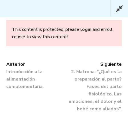
This content is protected, please
login
and enroll
course to view this content!
Embarazo y Parto en
Confianza – Premium
Anterior
Siguiente
Introducción a la
2. Matrona: “¿Qué es la
alimentación
preparación al parto?
complementaria.
Fases del parto
fisiológico. Las
emociones, el dolor y el
Inicio
/
Cursos
/ Embarazo y Parto en
bebé como aliados”.
Confianza – Premium