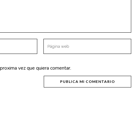
OTROS ENLACES
Política de Privacidad
Aviso Legal
 proxima vez que quiera comentar.
Política de Cookies
NICA 50570