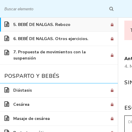
4. Masaje en pareja.
INICIO
QUIÉNES S
5. BEBÉ DE NALGAS. Rebozo
6. BEBÉ DE NALGAS. Otros ejercicios.
7. Propuesta de movimientos con la
suspensión
Ant
Embaraz
4. 
POSPARTO Y BEBÉS
SI
Diástasis
Cesárea
ES
Masaje de cesárea