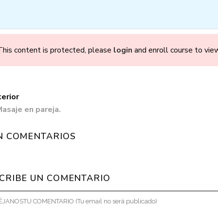
OMOS
CONSULTAS
CURSOS
TALLERES
B
This content is protected, please
login
and enroll course to view
erior
o y Parto en Con
Masaje en pareja.
Premium
N COMENTARIOS
CRIBE UN COMENTARIO