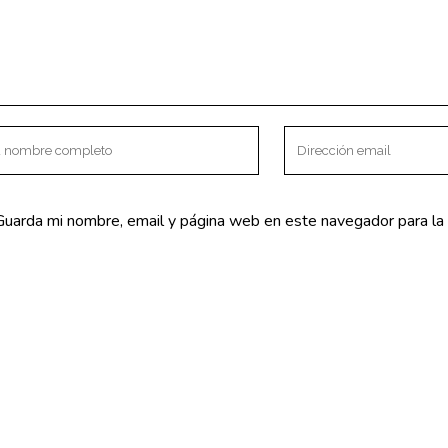
za – Premium
NTACTO
SERVICIOS
V Centenario s/n
Fisioterapia
mea la Real.
Osteopatía
Guarda mi nombre, email y página web en este navegador para la
lva) España
Suelo Pélvico
o@clinicaki2.com
Embarazo y posparto
mar 625 47 75 96
Bebés
PNIc
Biomecánica del ciclismo
Psicología
Nutrición y dietética