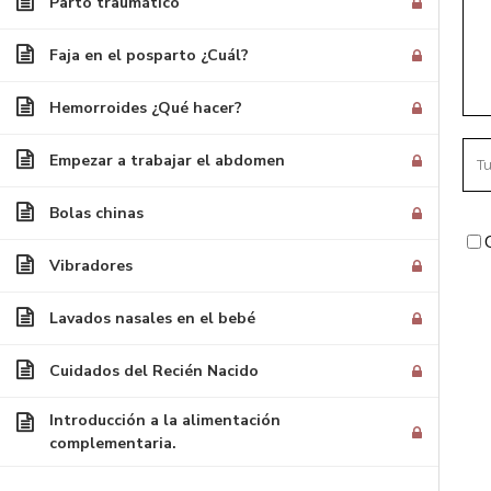
Parto traumático
Faja en el posparto ¿Cuál?
Inicio
/
Cursos
/ Embarazo y Parto en Confian
Hemorroides ¿Qué hacer?
CO
Empezar a trabajar el abdomen
c/ I
Bolas chinas
Zala
(Hue
Vibradores
inf
Lla
Lavados nasales en el bebé
Cuidados del Recién Nacido
Introducción a la alimentación
complementaria.