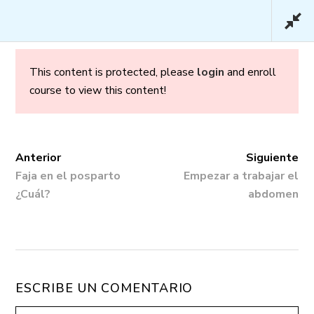
This content is protected, please
login
and enroll
course to view this content!
Embarazo y Parto en
Confianza – Premium
Anterior
Siguiente
Faja en el posparto
Empezar a trabajar el
¿Cuál?
abdomen
Inicio
/
Cursos
/ Embarazo y Parto en
Confianza – Premium
ESCRIBE UN COMENTARIO