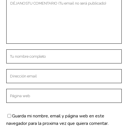
CONTACTO
c/ IV Centenario s/n
Zalamea la Real.
(Huelva) España
info@clinicaki2.com
Llamar 625 47 75 96
SERVICIOS
Guarda mi nombre, email y página web en este
Fisioterapia
navegador para la proxima vez que quiera comentar.
Osteopatía