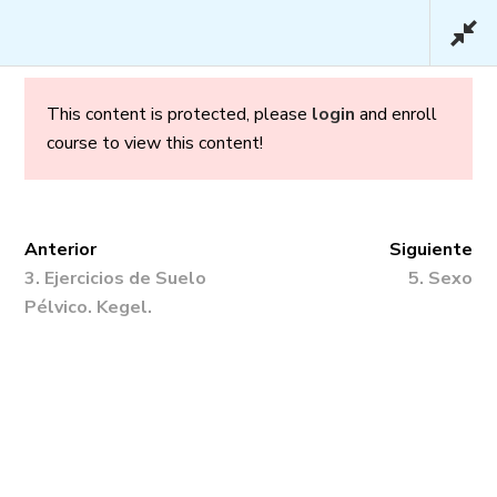
This content is protected, please
login
and enroll
course to view this content!
Embarazo y Parto en
Confianza – Premium
Anterior
Siguiente
3. Ejercicios de Suelo
5. Sexo
Pélvico. Kegel.
Inicio
/
Cursos
/ Embarazo y Parto en
Confianza – Premium