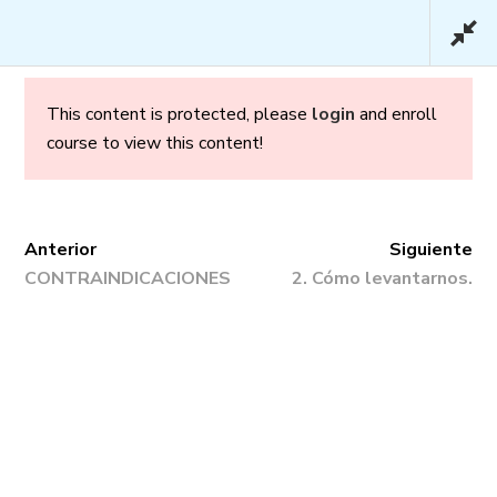
This content is protected, please
login
and enroll
course to view this content!
Embarazo y Parto en
Confianza – Premium
Anterior
Siguiente
CONTRAINDICACIONES
2. Cómo levantarnos.
Inicio
/
Cursos
/ Embarazo y Parto en
Confianza – Premium