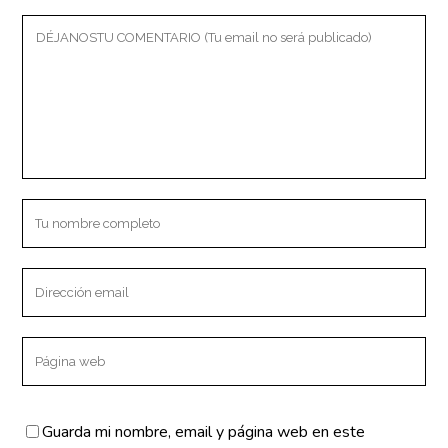
CONTACTO
c/ IV Centenario s/n
Zalamea la Real.
(Huelva) España
info@clinicaki2.com
Llamar 625 47 75 96
SERVICIOS
Fisioterapia
Guarda mi nombre, email y página web en este
Osteopatía