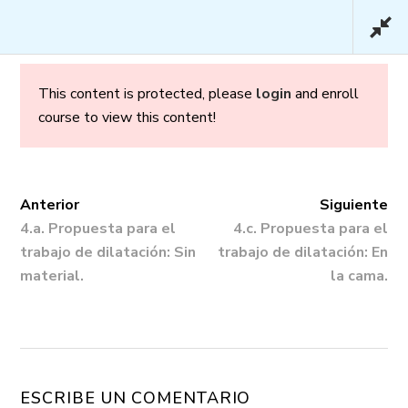
This content is protected, please
login
and enroll
course to view this content!
Embarazo y Parto en
Confianza – Básico
Anterior
Siguiente
4.a. Propuesta para el
4.c. Propuesta para el
trabajo de dilatación: Sin
trabajo de dilatación: En
material.
la cama.
Inicio
/
Cursos
/ Embarazo y Parto en
Confianza – Básico
ESCRIBE UN COMENTARIO