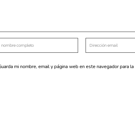
a – Básico
NTACTO
SERVICIOS
V Centenario s/n
Fisioterapia
mea la Real.
Osteopatía
Guarda mi nombre, email y página web en este navegador para la
lva) España
Suelo Pélvico
o@clinicaki2.com
Embarazo y posparto
mar 625 47 75 96
Bebés
PNIc
Biomecánica del ciclismo
Psicología
Nutrición y dietética