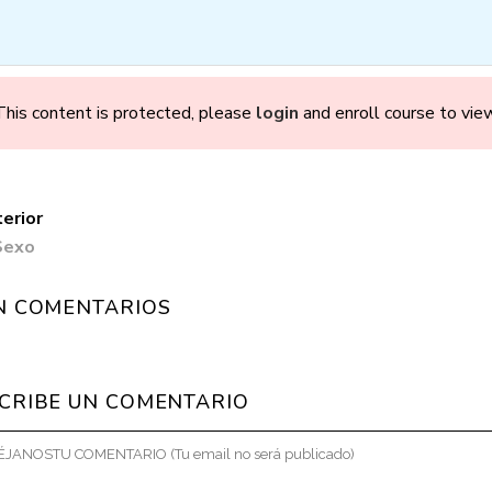
OMOS
CONSULTAS
CURSOS
TALLERES
B
This content is protected, please
login
and enroll course to view
erior
Sexo
Parto en Confia
N COMENTARIOS
CRIBE UN COMENTARIO