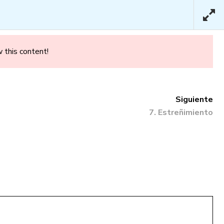
LOG
CONTACTO
 this content!
Siguiente
7. Estreñimiento
nza – Básico