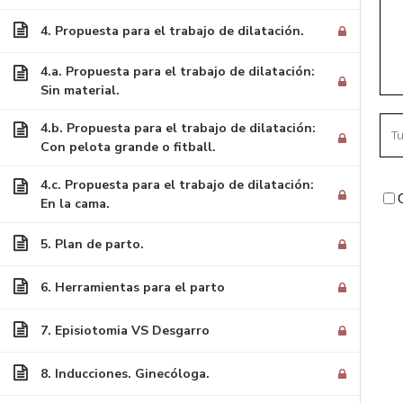
4. Propuesta para el trabajo de dilatación.
Inicio
/
Cursos
/ Embarazo y Parto en Confianz
4.a. Propuesta para el trabajo de dilatación:
Sin material.
4.b. Propuesta para el trabajo de dilatación:
CO
Con pelota grande o fitball.
c/ I
Zala
4.c. Propuesta para el trabajo de dilatación:
(Hue
En la cama.
inf
5. Plan de parto.
Lla
6. Herramientas para el parto
7. Episiotomia VS Desgarro
8. Inducciones. Ginecóloga.