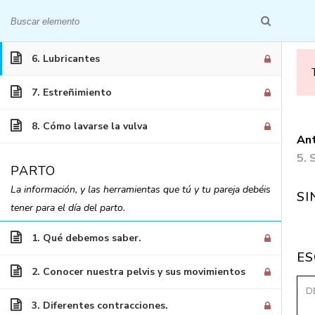
5. Sexo
INICIO
QUIÉNES S
6. Lubricantes
7. Estreñimiento
8. Cómo lavarse la vulva
Ant
5. 
PARTO
Embarazo y 
La información, y las herramientas que tú y tu pareja debéis
SI
tener para el día del parto.
1. Qué debemos saber.
ES
2. Conocer nuestra pelvis y sus movimientos
3. Diferentes contracciones.