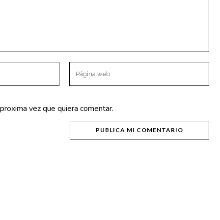
OTROS ENLACES
Política de Privacidad
Aviso Legal
 proxima vez que quiera comentar.
Política de Cookies
NICA 50570