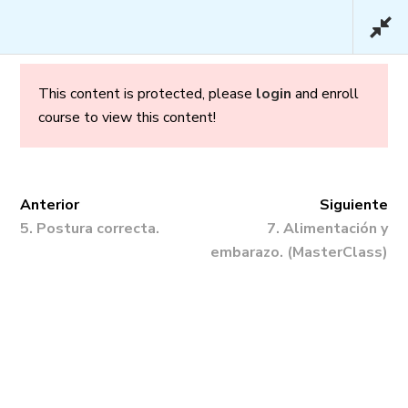
This content is protected, please
login
and enroll
course to view this content!
Embarazo y Parto en
Confianza – Básico
Anterior
Siguiente
5. Postura correcta.
7. Alimentación y
embarazo. (MasterClass)
Inicio
/
Cursos
/ Embarazo y Parto en
Confianza – Básico