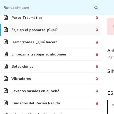
Masaje de cesárea
INICIO
QUIÉNES S
Parto Traumático
Faja en el posparto ¿Cuál?
Hemorroides. ¿Qué hacer?
Ant
Empezar a trabajar el abdomen
Par
Embarazo y 
Bolas chinas
SI
Vibradores
Lavados nasales en el bebé
ES
Cuidados del Recién Nacido