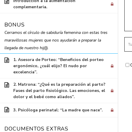
Introducción a la alimentación
complementaria.
Inicio
/
Cursos
/ Embarazo y Parto en Confianz
BONUS
Cerramos el círculo de sabiduría femenina con estas tres
maravillosas mujeres que nos ayudarán a preparar la
CO
llegada de nuestro hij@.
c/ I
Zala
1. Asesora de Porteo: “Beneficios del porteo
ergonómico, ¿cuál elijo? El nudo por
(Hue
excelencia”.
inf
Lla
2. Matrona: “¿Qué es la preparación al parto?
Fases del parto fisiológico. Las emociones, el
dolor y el bebé como aliados”.
3. Psicóloga perinatal: “La madre que nace”.
DOCUMENTOS EXTRAS