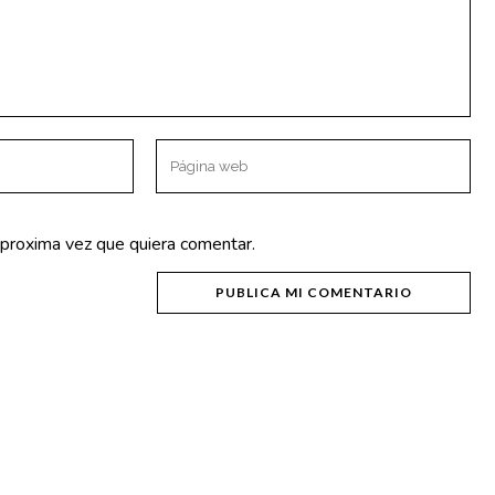
OTROS ENLACES
Política de Privacidad
Aviso Legal
 proxima vez que quiera comentar.
Política de Cookies
NICA 50570