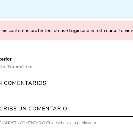
OMOS
CONSULTAS
CURSOS
TALLERES
B
This content is protected, please
login
and enroll course to view
erior
to Traumático
Parto en Confia
N COMENTARIOS
CRIBE UN COMENTARIO