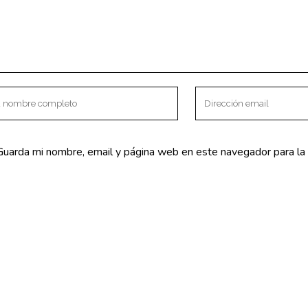
a – Básico
NTACTO
SERVICIOS
V Centenario s/n
Fisioterapia
mea la Real.
Osteopatía
Guarda mi nombre, email y página web en este navegador para la
lva) España
Suelo Pélvico
o@clinicaki2.com
Embarazo y posparto
mar 625 47 75 96
Bebés
PNIc
Biomecánica del ciclismo
Psicología
Nutrición y dietética