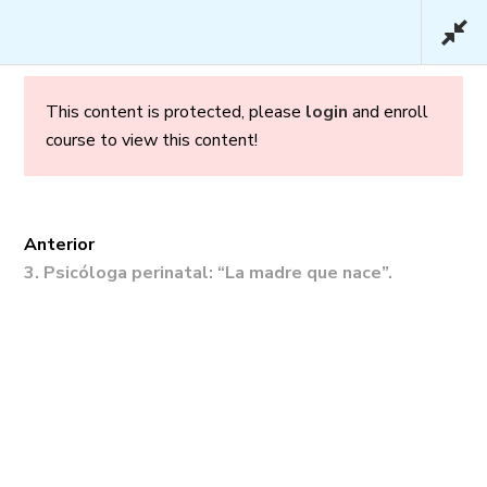
This content is protected, please
login
and enroll
course to view this content!
Embarazo y Parto en
Confianza – Básico
Anterior
3. Psicóloga perinatal: “La madre que nace”.
Inicio
/
Cursos
/ Embarazo y Parto en
Confianza – Básico