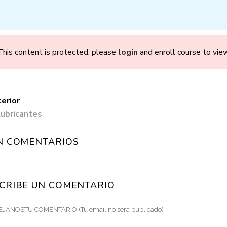
OMOS
CONSULTAS
CURSOS
TALLERES
B
This content is protected, please
login
and enroll course to view
erior
Lubricantes
Parto en Confia
N COMENTARIOS
CRIBE UN COMENTARIO