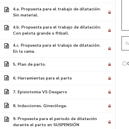
4.a. Propuesta para el trabajo de dilatación:
Sin material.
Inicio
/
Cursos
/ Embarazo y Parto en Confianz
4.b. Propuesta para el trabajo de dilatación:
Con pelota grande o fitball.
CO
4.c. Propuesta para el trabajo de dilatación:
c/ I
En la cama.
Zala
5. Plan de parto.
(Hue
inf
6. Herramientas para el parto
Lla
7. Episiotomia VS Desgarro
8. Inducciones. Ginecóloga.
9. Propuesta para el periodo de dilatación
durante el parto en SUSPENSIÓN