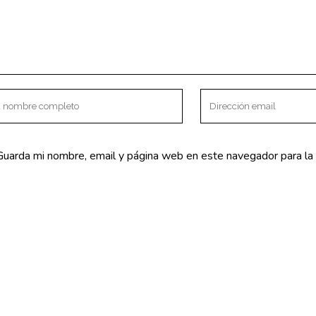
a – Básico
NTACTO
SERVICIOS
V Centenario s/n
Fisioterapia
mea la Real.
Osteopatía
Guarda mi nombre, email y página web en este navegador para la
lva) España
Suelo Pélvico
o@clinicaki2.com
Embarazo y posparto
mar 625 47 75 96
Bebés
PNIc
Biomecánica del ciclismo
Psicología
Nutrición y dietética