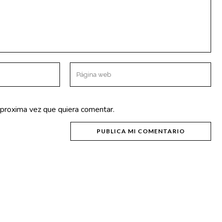
OTROS ENLACES
Política de Privacidad
Aviso Legal
 proxima vez que quiera comentar.
Política de Cookies
NICA 50570