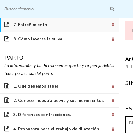
6. Lubricantes
INICIO
QUIÉNES S
7. Estreñimiento
8. Cómo lavarse la vulva
PARTO
Ant
La información, y las herramientas que tú y tu pareja debéis
6. 
Embarazo y 
tener para el día del parto.
SI
1. Qué debemos saber.
2. Conocer nuestra pelvis y sus movimientos
ES
3. Diferentes contracciones.
4. Propuesta para el trabajo de dilatación.